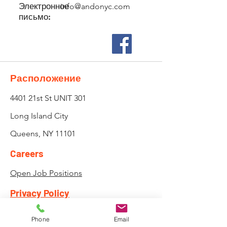
Электронное
info@andonyc.com
письмо:
Расположение
4401 21st St UNIT 301
Long Island City
Queens, NY 11101
Careers
Open Job Positions
Privacy Policy
Attendance, Lateness and
Phone
Email
Payment Policy