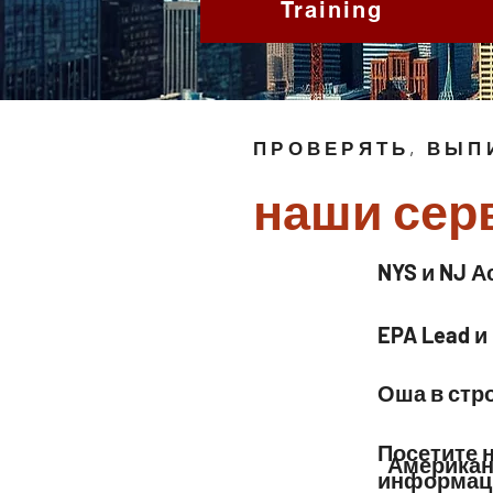
Training
ПРОВЕРЯТЬ, ВЫ
наши сер
NYS и NJ А
EPA Lead и
Оша в стр
Посетите 
Американ
информаци