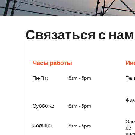
Связаться с на
Часы работы
Ин
Пн-Пт:
8am - 5pm
Тел
Фак
Суббота:
8am - 5pm
Эле
Солнце:
8am - 5pm
ое
пис