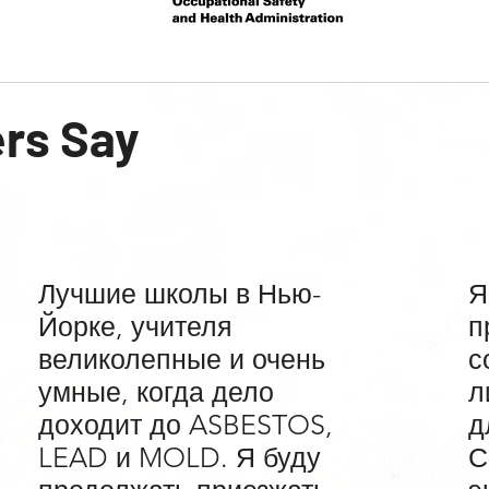
rs Say
Лучшие школы в Нью-
Я
Йорке, учителя
п
великолепные и очень
с
умные, когда дело
л
доходит до ASBESTOS,
д
LEAD и MOLD. Я буду
С