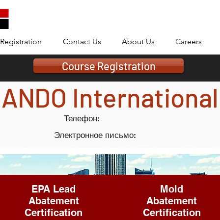
Registration
Contact Us
About Us
Careers
Course Registration
ANDO Internatio
nal
Телефон:
Электронное письмо:
EPA Lead
Mold
Abatement
Abatement
Certification
Certification