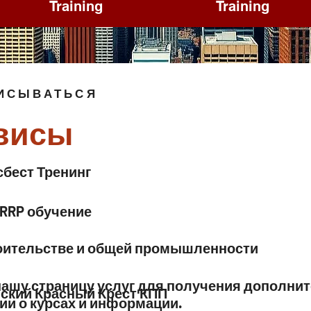
Training
Training
ПИСЫВАТЬСЯ
висы
сбест Тренинг
 RRP обучение
оительстве и общей промышленности
нашу страницу услуг для получения дополни
ский
Красный Крест КПП
и о курсах и информации.