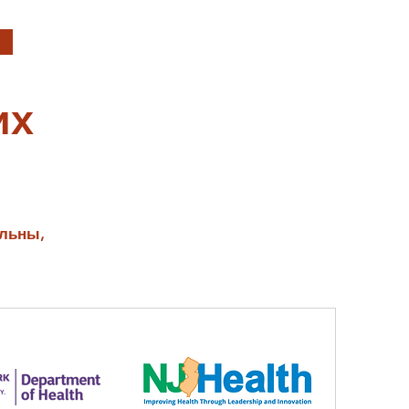
их
альны,