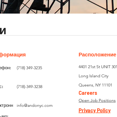
ми
формация
Расположение
4401 21st St UNIT 30
ефон:
(718) 349-3235
Long Island City
Queens, NY 11101
с:
(718)-349-3238
Careers
Open Job Positions
ктронн
info@andonyc.com
Privacy Policy
ьмо: