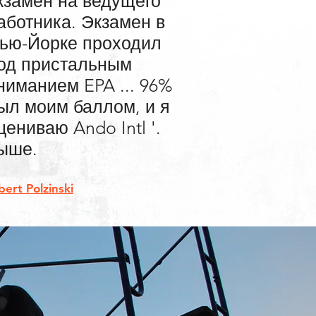
кзамен на ведущего
аботника. Экзамен в
ью-Йорке проходил
од пристальным
ниманием EPA ... 96%
ыл моим баллом, и я
цениваю Ando Intl '.
ыше.
bert Polzinski