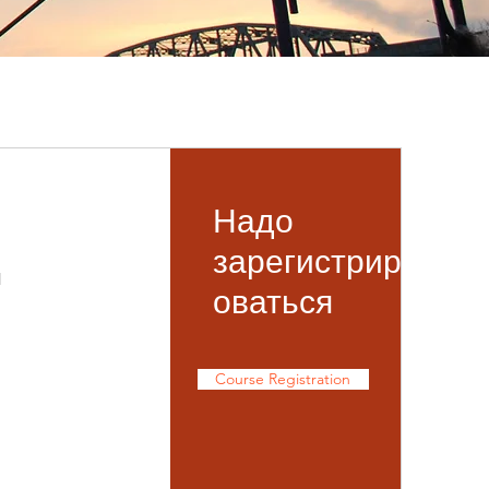
Надо
зарегистрир
1
оваться
Course Registration